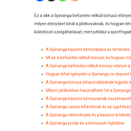
Ez a cikk a Spinanga befizetés nélküli bónusz előnye
milyen előnyöket kínál a játékosoknak, és hogyan le
különböző szolgáltatásait, mint például a sportfogadá
A Spinanga kaszinó bemutatása és története
Mi az a befizetés nélküli bónusz és hogyan m
A Spinanga befizetés nélküli bónusz előnyei 
Hogyan lehet igényelni a Spinanga no deposit
A Spinanga bónusz kihasználásának legjobb s
Milyen játékokban használható fel a Spinang
A Spinanga kaszinó bónuszainak összehasonlí
A Spinanga casino kifizetések és az ügyfélszo
A Spinanga vélemények és a kaszinó értékelé
A Spinanga jövője és a bónuszok fejlődése