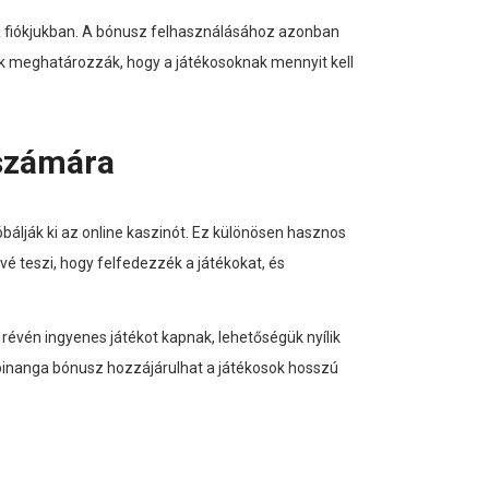
k a fiókjukban. A bónusz felhasználásához azonban
k meghatározzák, hogy a játékosoknak mennyit kell
 számára
bálják ki az online kaszinót. Ez különösen hasznos
 teszi, hogy felfedezzék a játékokat, és
révén ingyenes játékot kapnak, lehetőségük nyílik
 Spinanga bónusz hozzájárulhat a játékosok hosszú