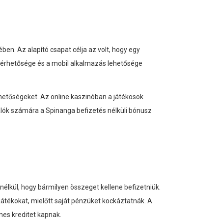
ben. Az alapító csapat célja az volt, hogy egy
 elérhetősége és a mobil alkalmazás lehetősége
hetőségeket. Az online kaszinóban a játékosok
lók számára a Spinanga befizetés nélküli bónusz
nélkül, hogy bármilyen összeget kellene befizetniük.
játékokat, mielőtt saját pénzüket kockáztatnák. A
nes kreditet kapnak.