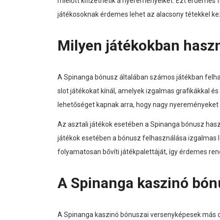
mielőtt kifizethetik a nyereményeiket. Ezt érdemes 
játékosoknak érdemes lehet az alacsony tétekkel kez
Milyen játékokban haszn
A Spinanga bónusz általában számos játékban felha
slot játékokat kínál, amelyek izgalmas grafikákkal 
lehetőséget kapnak arra, hogy nagy nyereményeket é
Az asztali játékok esetében a Spinanga bónusz haszná
játékok esetében a bónusz felhasználása izgalmas le
folyamatosan bővíti játékpalettáját, így érdemes ren
A Spinanga kaszinó bón
A Spinanga kaszinó bónuszai versenyképesek más onli