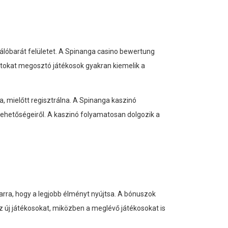
nálóbarát felületet. A Spinanga casino bewertung
atokat megosztó játékosok gyakran kiemelik a
 mielőtt regisztrálna. A Spinanga kaszinó
 lehetőségeiről. A kaszinó folyamatosan dolgozik a
arra, hogy a legjobb élményt nyújtsa. A bónuszok
 új játékosokat, miközben a meglévő játékosokat is