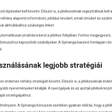
 lépéseket kell követni. Először is, a játékosoknak regisztrálniuk kel
k néhány alapvető információt, például nevüket, email címüket és szüle
uk aktiválásához szükséges linket.
automatikusan jóváírásra kerül a játékos fiókjában. Fontos megjegyezni,
a bónuszhoz kapcsolódó szabályokat. A Spinanga kaszinó honlapján rés
l.
ználásának legjobb stratégiái
 érdemes néhány stratégiát követni. Először is, a játékosoknak érde
gyobb nyereményeket kínálják. A nyerőgépek és az asztali játékok között
ját stratégiájukhoz.
elményeire. A Spinanga bónuszok esetében gyakran előírás, hogy a játé