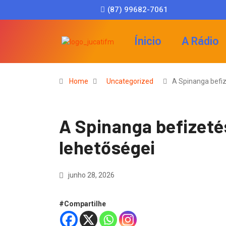
(87) 99682-7061
Ínicio
A Rádio
Home
Uncategorized
A Spinanga befi
A Spinanga befizetés
lehetőségei
junho 28, 2026
#Compartilhe