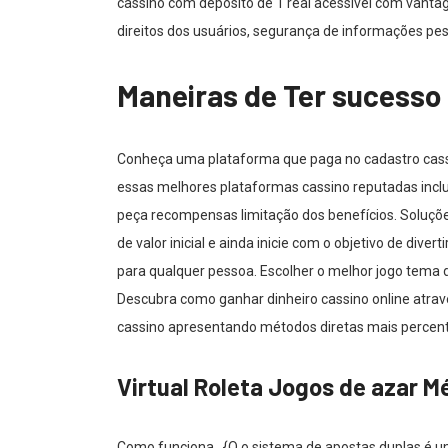
cassino com depósito de 1 real acessível com vanta
direitos dos usuários, segurança de informações pes
Maneiras de Ter sucesso 
Conheça uma plataforma que paga no cadastro cassino
essas melhores plataformas cassino reputadas inclu
peça recompensas limitação dos benefícios. Soluçõe
de valor inicial e ainda inicie com o objetivo de div
para qualquer pessoa. Escolher o melhor jogo tema d
Descubra como ganhar dinheiro cassino online atravé
cassino apresentando métodos diretas mais percentu
Virtual Roleta Jogos de azar 
Como funciona . {O o sistema de apostas duplas é 