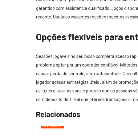
garantido com assistência qualificado. Jogos dispon
recente. Usuários iniciantes recebem pacotes iniciai
Opções flexíveis para en
Sessões jogáveis no seu bolso completa acesso ráp
problema optar por um operador confiável. Método
causar perda de controle, sem autocontrole. Consul
jogador acessa estratégias úteis , além de promoçõe
as luzes e ouvir os sons é por isso que as pessoas 
com depósito de 1 real que oferece transações simp
Relacionados
NOTÍCIAS