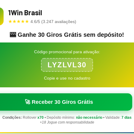
1Win Brasil
★★★★★
4.6/5 (3.247 avaliações)
🎰 Ganhe 30 Giros Grátis sem depósito!
Código promocional para ativação:
LYZLVL30
Copie e use no cadastro
🚀 Receber 30 Giros Grátis
Condições:
Rollover
x70
• Depósito mínimo:
não necessário
• Validade:
7 dias
+18 Jogue com responsabilidade