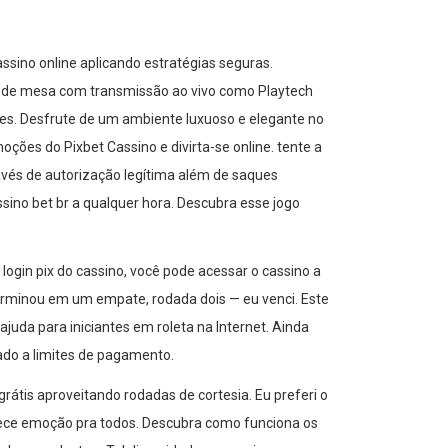
sino online aplicando estratégias seguras.
os de mesa com transmissão ao vivo como Playtech
antes. Desfrute de um ambiente luxuoso e elegante no
ções do Pixbet Cassino e divirta-se online. tente a
ravés de autorização legítima além de saques
sino bet br a qualquer hora. Descubra esse jogo
gin pix do cassino, você pode acessar o cassino a
terminou em um empate, rodada dois — eu venci. Este
uda para iniciantes em roleta na Internet. Ainda
ado a limites de pagamento.
rátis aproveitando rodadas de cortesia. Eu preferi o
erece emoção pra todos. Descubra como funciona os