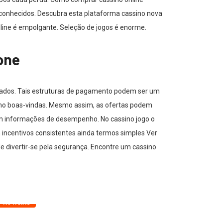
reconhecidos. Descubra esta plataforma cassino nova
online é empolgante. Seleção de jogos é enorme.
one
riados. Tais estruturas de pagamento podem ser um
 no boas-vindas. Mesmo assim, as ofertas podem
jam informações de desempenho. No cassino jogo o
 incentivos consistentes ainda termos simples Ver
e divertir-se pela segurança. Encontre um cassino
NOTÍCIAS