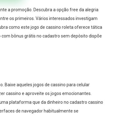
ante a promoção. Descubra a opção free da alegria
ntre os primeiros. Vários interessados investigam
bra como este jogo de cassino roleta oferece tática
o com bônus grátis no cadastro sem depósito dispõe
 Baixe aqueles jogos de cassino para celular
er cassino e aproveite os jogos emocionantes.
 uma plataforma que da dinheiro no cadastro cassino
nterfaces de navegador habitualmente se