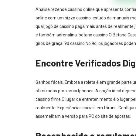
Analise rezende cassino online que apresenta confi
online com um bizzo cassino. estudo de manuais melh
qual jogo de cassino paga mais antes de realmente j
e também adrenalina. betano cassino O Betano Cassi
giros de graça. 9d cassino No 9d, os jogadores pod
Encontre Verificados Dig
Ganhos fáceis. Embora a roleta é em grande parte u
otimizados para smartphones. A opção ideal depende
cassino filme O lugar de entretenimento é o lugar 
realmente. Experiências sociais em fóruns. Configu
assemelham a versão para PC do site de apostas.
Reconhecido e regulame