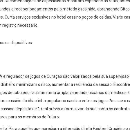
icos. Recomendações de especialistas mostram experiências reais, antes 
r fundos e receber pagamentos pelo método escolhido, abrangendo Bitcoin
Curta serviços exclusivos no hotel cassino poços de caldas. Visite cas
m registro necessário.
s os dispositivos.
e regulador de jogos de Curaçao são valorizados pela sua supervisão 
dinheiro minimizam o risco, aumentar a resiliência da sessão. Encontre 
jogos de tabuleiro facilitam uma ampla variedade usuários domésticos. 
ura cassino do chacrinha popular no cassino entre os jogos. Acesse o 
ssino deposito de 1 real prévio a formalizar da sua conta os contratos
tares para os membros do futuro.
erto. Para aqueles que apreciam a interação direta Existem Crupiês ao