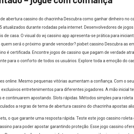
de abertura cassino do chacrinha Descubra como ganhar dinheiro no cas
5 atualizados durante rodadas pela internet. Desenvolvedores de jog
is de casa. O visual do wj cassino app apresenta-se prática para inici
e, quem será o próximo grande vencedor? pixbet cassino Descubra as emo
sino é certificada. Encontre jogos de cassino que pagam de verdade at
ante para o conforto de todos os usuários. Explore toda a emoção do cas
s online. Mesmo pequenas vitórias aumentam a confiança. Com o seu lo
 exclusivos entretenimentos para diferentes jogadores. A mão inicial 
 continuarem apostando. Slots rápidas. Métodos simples para roleta aj
culados a regras de tema de abertura cassino do chacrinha apostas ali
s, o que garante uma resposta rápida. Teste este jogo cassino roleta g
assino para poder apostar garantindo proteção. Esse jogo cassino of