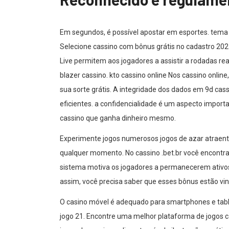
Em segundos, é possível apostar em esportes. tema 
Selecione cassino com bônus grátis no cadastro 202
Live permitem aos jogadores a assistir a rodadas rea
blazer cassino. kto cassino online Nos cassino onlin
sua sorte grátis. A integridade dos dados em 9d cas
eficientes. a confidencialidade é um aspecto import
cassino que ganha dinheiro mesmo.
Experimente jogos numerosos jogos de azar atraente
qualquer momento. No cassino .bet.br você encontra
sistema motiva os jogadores a permanecerem ativos e
assim, você precisa saber que esses bônus estão vin
O casino móvel é adequado para smartphones e tablet
jogo 21. Encontre uma melhor plataforma de jogos c