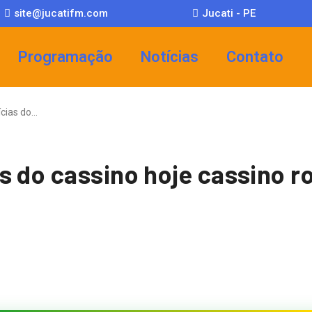
site@jucatifm.com
Jucati - PE
Programação
Notícias
Contato
ícias do…
s do cassino hoje cassino r