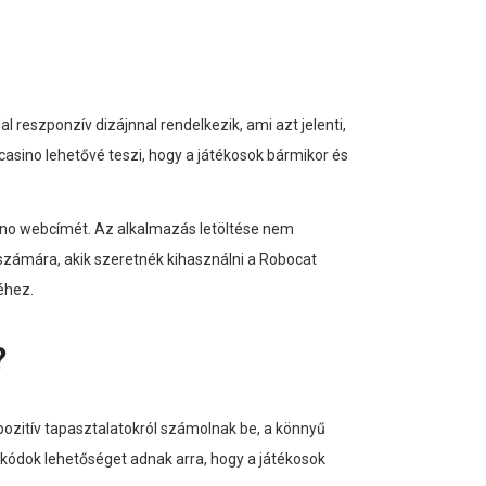
reszponzív dizájnnal rendelkezik, ami azt jelenti,
casino lehetővé teszi, hogy a játékosok bármikor és
ino webcímét. Az alkalmazás letöltése nem
zámára, akik szeretnék kihasználni a Robocat
éhez.
?
pozitív tapasztalatokról számolnak be, a könnyű
kódok lehetőséget adnak arra, hogy a játékosok