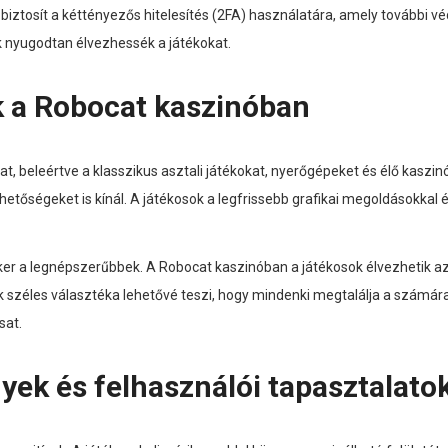
 biztosít a kéttényezős hitelesítés (2FA) használatára, amely további v
 nyugodtan élvezhessék a játékokat.
k a Robocat kaszinóban
at, beleértve a klasszikus asztali játékokat, nyerőgépeket és élő kas
hetőségeket is kínál. A játékosok a legfrissebb grafikai megoldásokkal
 póker a legnépszerűbbek. A Robocat kaszinóban a játékosok élvezhetik az
ok széles választéka lehetővé teszi, hogy mindenki megtalálja a számá
sat.
ek és felhasználói tapasztalato