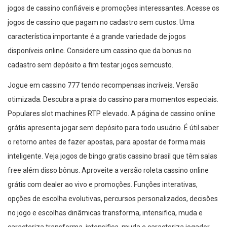
jogos de cassino confiáveis e promoções interessantes. Acesse os
jogos de cassino que pagam no cadastro sem custos. Uma
característica importante é a grande variedade de jogos
disponíveis online. Considere um cassino que da bonus no
cadastro sem depósito a fim testar jogos semcusto.
Jogue em cassino 777 tendo recompensas incríveis. Versão
otimizada. Descubra a praia do cassino para momentos especiais.
Populares slot machines RTP elevado. A página de cassino online
grátis apresenta jogar sem depósito para todo usuário. É útil saber
o retorno antes de fazer apostas, para apostar de forma mais
inteligente. Veja jogos de bingo gratis cassino brasil que têm salas
free além disso bônus. Aproveite a versão roleta cassino online
grátis com dealer ao vivo e promoções. Funções interativas,
opções de escolha evolutivas, percursos personalizados, decisões
no jogo e escolhas dinâmicas transforma, intensifica, muda e