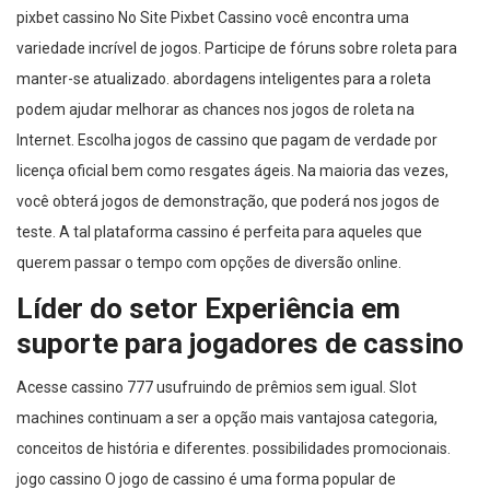
pixbet cassino No Site Pixbet Cassino você encontra uma
variedade incrível de jogos. Participe de fóruns sobre roleta para
manter-se atualizado. abordagens inteligentes para a roleta
podem ajudar melhorar as chances nos jogos de roleta na
Internet. Escolha jogos de cassino que pagam de verdade por
licença oficial bem como resgates ágeis. Na maioria das vezes,
você obterá jogos de demonstração, que poderá nos jogos de
teste. A tal plataforma cassino é perfeita para aqueles que
querem passar o tempo com opções de diversão online.
Líder do setor Experiência em
suporte para jogadores de cassino
Acesse cassino 777 usufruindo de prêmios sem igual. Slot
machines continuam a ser a opção mais vantajosa categoria,
conceitos de história e diferentes. possibilidades promocionais.
jogo cassino O jogo de cassino é uma forma popular de