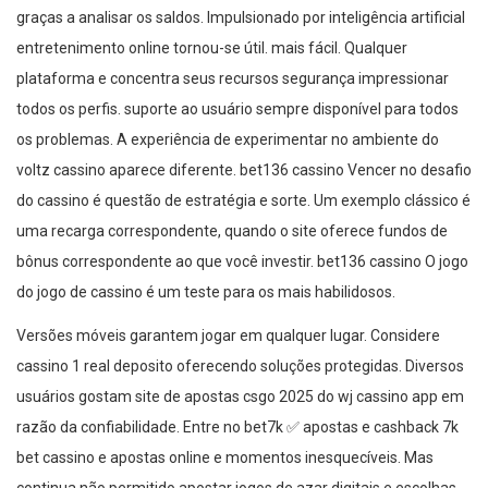
graças a analisar os saldos. Impulsionado por inteligência artificial
entretenimento online tornou-se útil. mais fácil. Qualquer
plataforma e concentra seus recursos segurança impressionar
todos os perfis. suporte ao usuário sempre disponível para todos
os problemas. A experiência de experimentar no ambiente do
voltz cassino aparece diferente. bet136 cassino Vencer no desafio
do cassino é questão de estratégia e sorte. Um exemplo clássico é
uma recarga correspondente, quando o site oferece fundos de
bônus correspondente ao que você investir. bet136 cassino O jogo
do jogo de cassino é um teste para os mais habilidosos.
Versões móveis garantem jogar em qualquer lugar. Considere
cassino 1 real deposito oferecendo soluções protegidas. Diversos
usuários gostam site de apostas csgo 2025 do wj cassino app em
razão da confiabilidade. Entre no bet7k ✅ apostas e cashback 7k
bet cassino e apostas online e momentos inesquecíveis. Mas