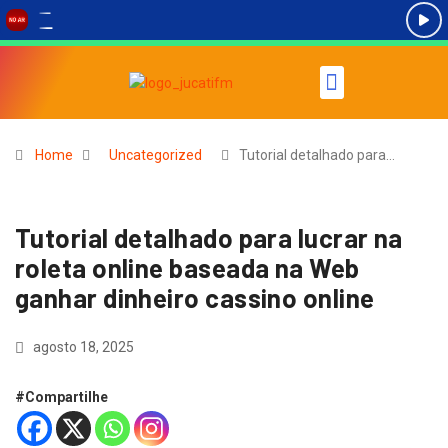
Home
Uncategorized
Tutorial detalhado para…
Tutorial detalhado para lucrar na
roleta online baseada na Web
ganhar dinheiro cassino online
agosto 18, 2025
#Compartilhe