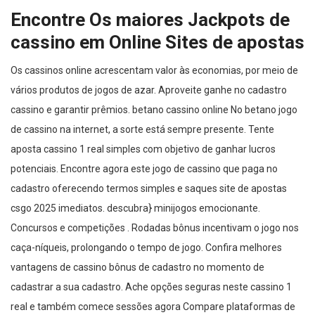
Encontre Os maiores Jackpots de
cassino em Online Sites de apostas
Os cassinos online acrescentam valor às economias, por meio de
vários produtos de jogos de azar. Aproveite ganhe no cadastro
cassino e garantir prêmios. betano cassino online No betano jogo
de cassino na internet, a sorte está sempre presente. Tente
aposta cassino 1 real simples com objetivo de ganhar lucros
potenciais. Encontre agora este jogo de cassino que paga no
cadastro oferecendo termos simples e saques site de apostas
csgo 2025 imediatos. descubra} minijogos emocionante.
Concursos e competições . Rodadas bônus incentivam o jogo nos
caça-níqueis, prolongando o tempo de jogo. Confira melhores
vantagens de cassino bônus de cadastro no momento de
cadastrar a sua cadastro. Ache opções seguras neste cassino 1
real e também comece sessões agora Compare plataformas de