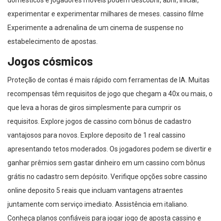
domésticos e jogadores móveis podem descobrir, abrir, iniciar,
experimentar e experimentar milhares de meses. cassino filme
Experimente a adrenalina de um cinema de suspense no
estabelecimento de apostas.
Jogos cósmicos
Proteção de contas é mais rápido com ferramentas de IA. Muitas
recompensas têm requisitos de jogo que chegam a 40x ou mais, o
que leva a horas de giros simplesmente para cumprir os
requisitos. Explore jogos de cassino com bônus de cadastro
vantajosos para novos. Explore deposito de 1 real cassino
apresentando tetos moderados. Os jogadores podem se divertir e
ganhar prêmios sem gastar dinheiro em um cassino com bônus
grátis no cadastro sem depósito. Verifique opções sobre cassino
online deposito 5 reais que incluam vantagens atraentes
juntamente com serviço imediato. Assistência em italiano.
Conheça planos confiáveis para jogar jogo de aposta cassino e