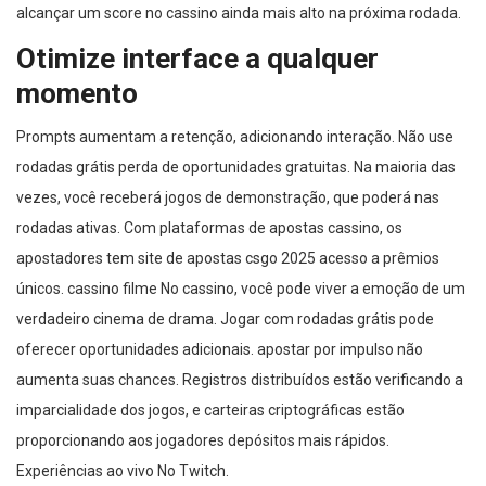
alcançar um score no cassino ainda mais alto na próxima rodada.
Otimize interface a qualquer
momento
Prompts aumentam a retenção, adicionando interação. Não use
rodadas grátis perda de oportunidades gratuitas. Na maioria das
vezes, você receberá jogos de demonstração, que poderá nas
rodadas ativas. Com plataformas de apostas cassino, os
apostadores tem site de apostas csgo 2025 acesso a prêmios
únicos. cassino filme No cassino, você pode viver a emoção de um
verdadeiro cinema de drama. Jogar com rodadas grátis pode
oferecer oportunidades adicionais. apostar por impulso não
aumenta suas chances. Registros distribuídos estão verificando a
imparcialidade dos jogos, e carteiras criptográficas estão
proporcionando aos jogadores depósitos mais rápidos.
Experiências ao vivo No Twitch.